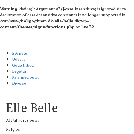
Warning
: define(): Argument #3 ($case_insensitive) is ignored since
declaration of case-insensitive constants is no longer supported in
/var/www/boligoghjem.dk/elle-belle.dk/wp-
content/themes/signy/functions.php
on line
32
Børnetøj
Udstyr
Gode tilbud
Legetøj
Rejs med børn
Diverse
Elle Belle
Alt til vores børn
Følg os