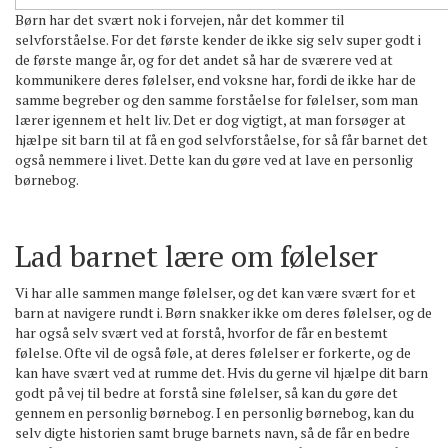
Børn har det svært nok i forvejen, når det kommer til
selvforståelse. For det første kender de ikke sig selv super godt i
de første mange år, og for det andet så har de sværere ved at
kommunikere deres følelser, end voksne har, fordi de ikke har de
samme begreber og den samme forståelse for følelser, som man
lærer igennem et helt liv. Det er dog vigtigt, at man forsøger at
hjælpe sit barn til at få en god selvforståelse, for så får barnet det
også nemmere i livet. Dette kan du gøre ved at lave en personlig
børnebog.
Lad barnet lære om følelser
Vi har alle sammen mange følelser, og det kan være svært for et
barn at navigere rundt i. Børn snakker ikke om deres følelser, og de
har også selv svært ved at forstå, hvorfor de får en bestemt
følelse. Ofte vil de også føle, at deres følelser er forkerte, og de
kan have svært ved at rumme det. Hvis du gerne vil hjælpe dit barn
godt på vej til bedre at forstå sine følelser, så kan du gøre det
gennem en personlig børnebog. I en personlig børnebog, kan du
selv digte historien samt bruge barnets navn, så de får en bedre