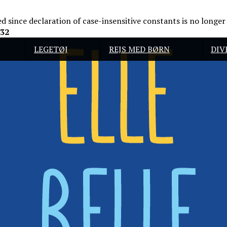
red since declaration of case-insensitive constants is no longe
32
LEGETØJ
REJS MED BØRN
DIV