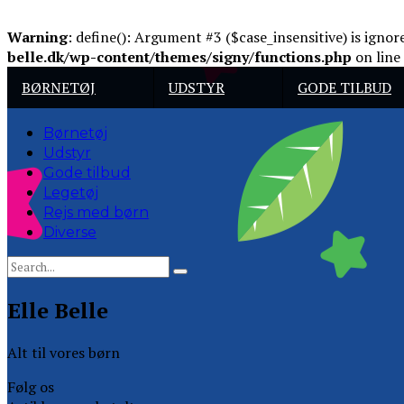
Warning
: define(): Argument #3 ($case_insensitive) is igno
belle.dk/wp-content/themes/signy/functions.php
on line
BØRNETØJ
UDSTYR
GODE TILBUD
Børnetøj
Udstyr
Gode tilbud
Legetøj
Rejs med børn
Diverse
Elle Belle
Alt til vores børn
Følg os