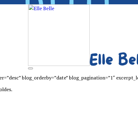
rder=”desc” blog_orderby=”date” blog_pagination=”1″ excerpt_
oldes.