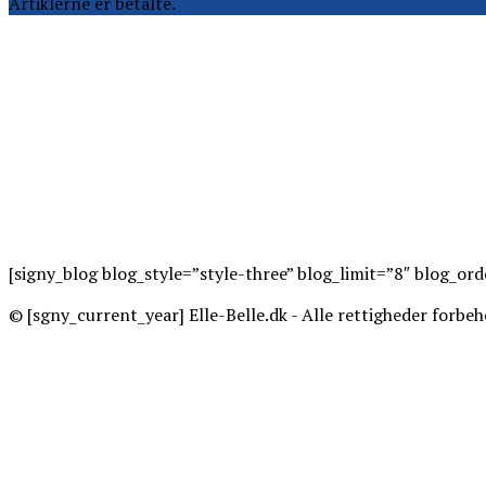
[signy_blog blog_style=”style-three” blog_limit=”8″ blog_o
© [sgny_current_year] Elle-Belle.dk - Alle rettigheder forbeh