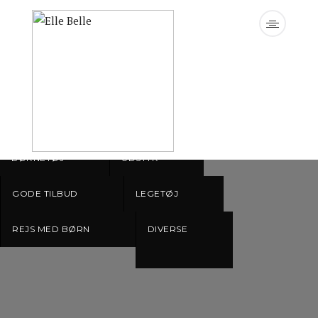
Warning
: define(): Argument #3 ($case_insensitive) is ignored
since declaration of case-insensitive constants is no longer
supported in
/var/www/boligoghjem.dk/elle-belle.dk/wp-
content/themes/signy/functions.php
on line
32
BØRNETØJ
UDSTYR
GODE TILBUD
LEGETØJ
REJS MED BØRN
DIVERSE