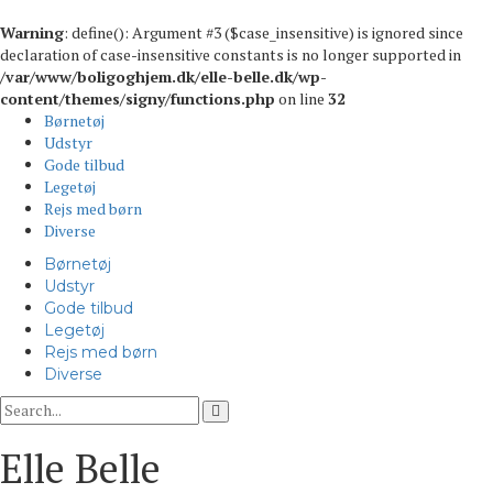
Warning
: define(): Argument #3 ($case_insensitive) is ignored since
declaration of case-insensitive constants is no longer supported in
/var/www/boligoghjem.dk/elle-belle.dk/wp-
content/themes/signy/functions.php
on line
32
Børnetøj
Udstyr
Gode tilbud
Legetøj
Rejs med børn
Diverse
Børnetøj
Udstyr
Gode tilbud
Legetøj
Rejs med børn
Diverse
Elle Belle