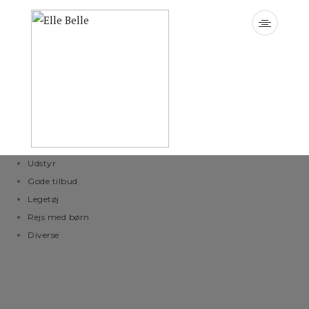
Warning
: define(): Argument #3 ($case_insensitive) is ignored
since declaration of case-insensitive constants is no longer
supported in
/var/www/boligoghjem.dk/elle-belle.dk/wp-
content/themes/signy/functions.php
on line
32
Børnetøj
Udstyr
Gode tilbud
Legetøj
Rejs med børn
Diverse