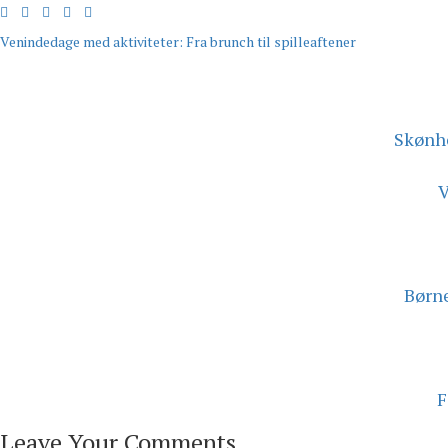
Venindedage med aktiviteter: Fra brunch til spilleaftener
Skønhe
V
Børne
F
Leave Your Comments