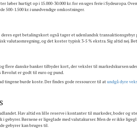
viteter løber hurtigt op i 15.000-30.000 kr. for en uges ferie i Sydeuropa. 
yde 500-1.500 kr. i unødvendige omkostninger.
t deres eget betalingskort også tager et udenlandsk transaktionsgebyr p
sk valutaomregning, og det koster typisk 3-5 % ekstra. Sig altid nej. Beta
g flere danske banker tilbyder kort, der veksler til markedskursen uden 
s Revolut er godt til euro og pund.
hvad tingene burde koste. Der findes gode ressourcer til at
undgå dyre vek
s
i udlandet. Hav altid en lille reserve i kontanter til markeder, boder og 
væk i gebyrer. Børnene er ligeglade med valutakurser. Men de er ikke lige
de gebyrer kan bruges til.