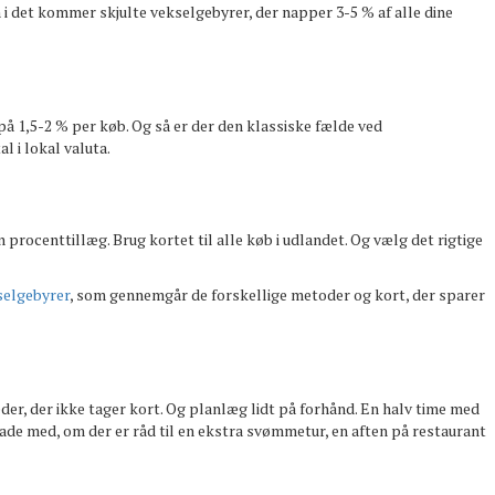
Oven i det kommer skjulte vekselgebyrer, der napper 3-5 % af alle dine
å 1,5-2 % per køb. Og så er der den klassiske fælde ved
l i lokal valuta.
procenttillæg. Brug kortet til alle køb i udlandet. Og vælg det rigtige
selgebyrer
, som gennemgår de forskellige metoder og kort, der sparer
steder, der ikke tager kort. Og planlæg lidt på forhånd. En halv time med
glade med, om der er råd til en ekstra svømmetur, en aften på restaurant