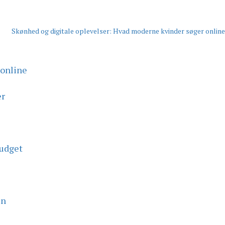
Skønhed og digitale oplevelser: Hvad moderne kvinder søger online
 online
er
budget
en