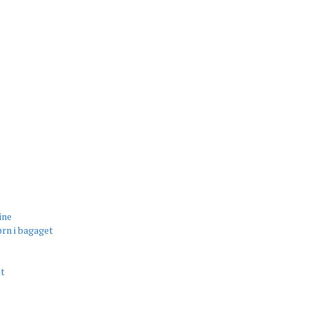
ine
rn i bagaget
et