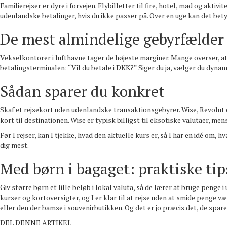
Familierejser er dyre i forvejen. Flybilletter til fire, hotel, mad og akti
udenlandske betalinger, hvis du ikke passer på. Over en uge kan det bet
De mest almindelige gebyrfælder
Vekselkontorer i lufthavne tager de højeste marginer. Mange overser, a
betalingsterminalen: “Vil du betale i DKK?” Siger du ja, vælger du dynami
Sådan sparer du konkret
Skaf et rejsekort uden udenlandske transaktionsgebyrer. Wise, Revolut o
kort til destinationen. Wise er typisk billigst til eksotiske valutaer, men
Før I rejser, kan I tjekke, hvad den aktuelle kurs er, så I har en idé om, 
dig mest.
Med børn i bagaget: praktiske tip
Giv større børn et lille beløb i lokal valuta, så de lærer at bruge penge 
kurser og kortoversigter, og I er klar til at rejse uden at smide penge 
eller den der bamse i souvenirbutikken. Og det er jo præcis det, de spare
DEL DENNE ARTIKEL