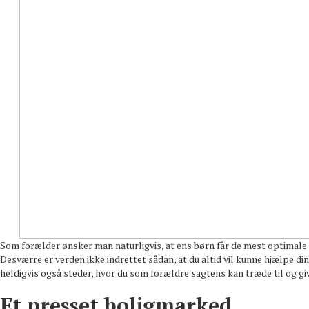
Som forælder ønsker man naturligvis, at ens børn får de mest optimale vi
Desværre er verden ikke indrettet sådan, at du altid vil kunne hjælpe din
heldigvis også steder, hvor du som forældre sagtens kan træde til og gi
Et presset boligmarked