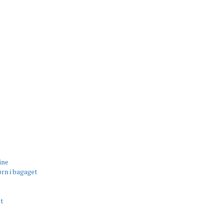
ine
rn i bagaget
et