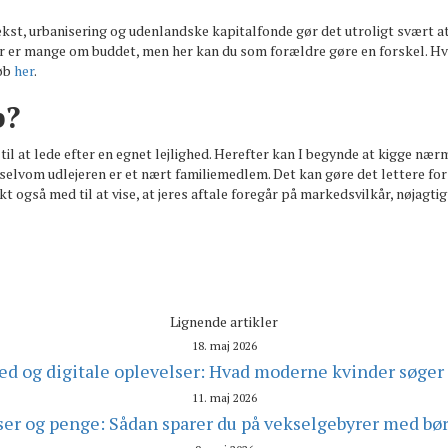
kst, urbanisering og udenlandske kapitalfonde gør det utroligt svært at 
r er mange om buddet, men her kan du som forældre gøre en forskel. Hvis d
køb
her
.
b?
il at lede efter en egnet lejlighed. Herefter kan I begynde at kigge nærm
elvom udlejeren er et nært familiemedlem. Det kan gøre det lettere for j
 også med til at vise, at jeres aftale foregår på markedsvilkår, nøjagtig
Lignende artikler
18. maj 2026
d og digitale oplevelser: Hvad moderne kvinder søger
11. maj 2026
ser og penge: Sådan sparer du på vekselgebyrer med bør