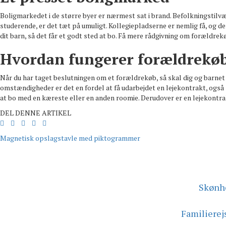
Boligmarkedet i de større byer er nærmest sat i brand. Befolkningstilvæ
studerende, er det tæt på umuligt. Kollegiepladserne er nemlig få, og de
dit barn, så det får et godt sted at bo. Få mere rådgivning om forældre
Hvordan fungerer forældrekø
Når du har taget beslutningen om et forældrekøb, så skal dig og barnet t
omstændigheder er det en fordel at få udarbejdet en lejekontrakt, også s
at bo med en kæreste eller en anden roomie. Derudover er en lejekontrakt
DEL DENNE ARTIKEL
Magnetisk opslagstavle med piktogrammer
Skønhe
Familierej